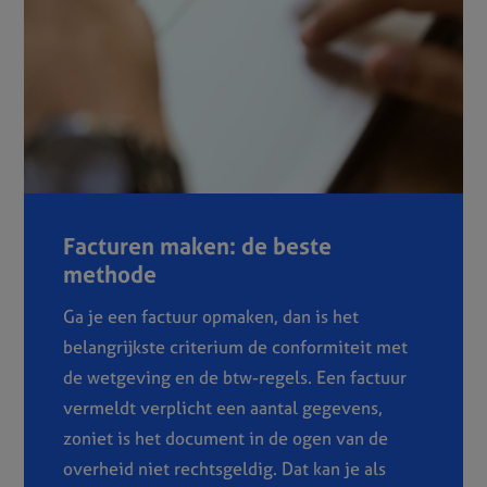
Facturen maken: de beste
methode
Ga je een factuur opmaken, dan is het
belangrijkste criterium de conformiteit met
de wetgeving en de btw-regels. Een factuur
vermeldt verplicht een aantal gegevens,
zoniet is het document in de ogen van de
overheid niet rechtsgeldig. Dat kan je als