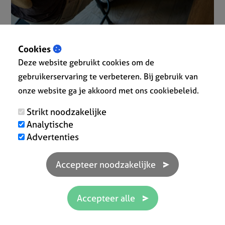
Cookies
Wat betekent
Deze website gebruikt cookies om de
'Kleineondernemersregeling'?
gebruikerservaring te verbeteren. Bij gebruik van
De zogenaamde btw-vrijstellingsregeling
onze website ga je akkoord met ons cookiebeleid.
voor kleine ondernemingen
Strikt noodzakelijke
(‘kleineondernemersregeling’ of KOR) is één
Analytische
van bekende stelsels van vrijstelling van btw.
Advertenties
Een ondernemer of bedrijf die in Nederland
gevestigd is komt voor de kleine
ondernemingsregeling in aanmerking als het
jaarlijks omzetcijfer niet meer dan 20.000
euro exclusief btw bedraagt.