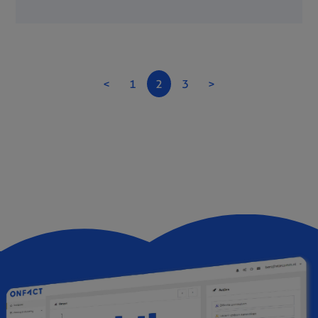
<
1
2
3
>