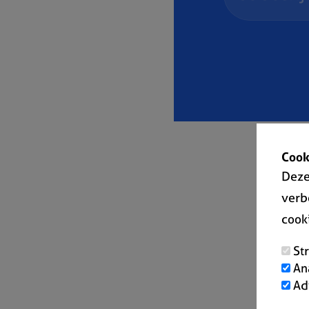
Cook
Deze
verb
cook
St
An
Ad