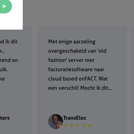
d ik dit
Met enige aarzeling
...
overgeschakeld van 'old
rend en
fashion' server met
uik.
facturatiesoftware naar
jke
cloud based onFACT. Wat
een verschil! Mocht ik dit...
ters
TransElec
★ ★ ★ ★ ★