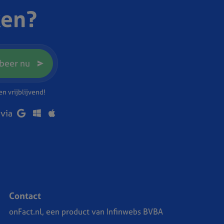
ken?
beer nu
n vrijblijvend!
 via
Contact
onFact.nl, een product van Infinwebs BVBA