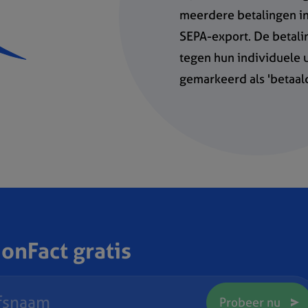
meerdere betalingen in
SEPA-export. De betal
tegen hun individuele u
gemarkeerd als 'betaald
onFact gratis
Probeer nu