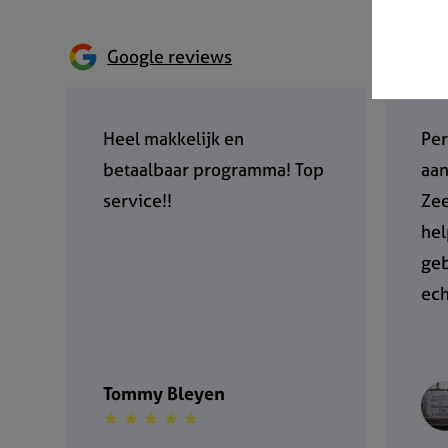
Google reviews
Heel makkelijk en
Per
betaalbaar programma! Top
aan
service!!
Zee
hel
geb
ech
Tommy Bleyen
★ ★ ★ ★ ★