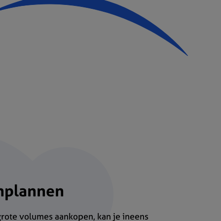
inplannen
grote volumes aankopen, kan je ineens