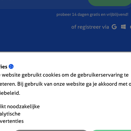
probeer 14 dagen gratis en vrijblijvend!
of registreer via
ies
 website gebruikt cookies om de gebruikerservaring te
eteren. Bij gebruik van onze website ga je akkoord met 
iebeleid.
« Terug naar overzicht
rikt noodzakelijke
alytische
vertenties