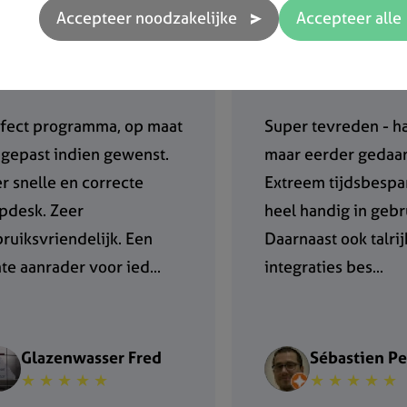
fect programma, op maat
Super tevreden - ha
gepast indien gewenst.
maar eerder gedaan
r snelle en correcte
Extreem tijdsbespa
pdesk. Zeer
heel handig in gebr
ruiksvriendelijk. Een
Daarnaast ook talri
te aanrader voor ied...
integraties bes...
Glazenwasser Fred
Sébastien Pe
★ ★ ★ ★ ★
★ ★ ★ ★ ★