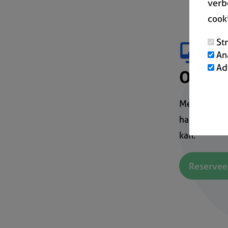
verb
cook
St
An
Ad
Onlin
Meteen mee 
halfuur doo
kan.
Reserveer