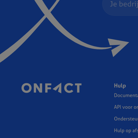
Hulp
Documenta
API voor o
Ondersteu
Hulp op af