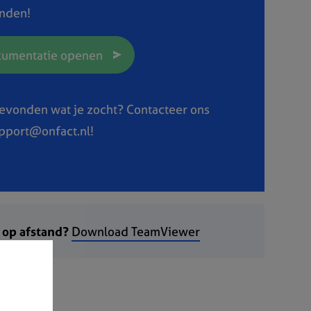
inden!
umentatie openen
gevonden wat je zocht? Contacteer ons
upport@onfact.nl!
 op afstand?
Download TeamViewer