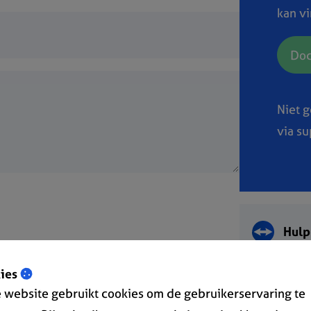
kan v
Doc
Niet 
via s
Hulp
ies
 website gebruikt cookies om de gebruikerservaring te