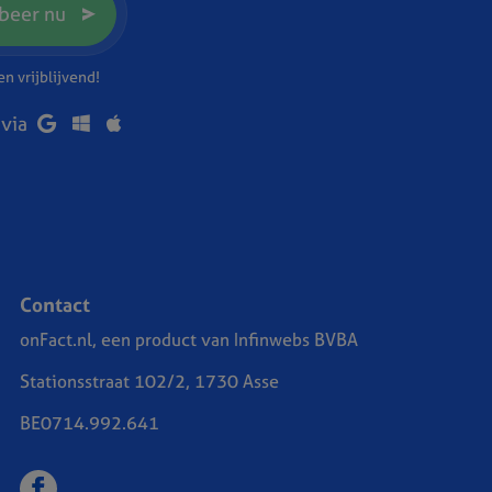
beer nu
n vrijblijvend!
 via
Contact
onFact.nl, een product van Infinwebs BVBA
Stationsstraat 102/2, 1730 Asse
BE0714.992.641