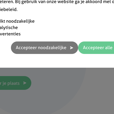
eteren. Bij gebruik van onze website ga je akkoord met 
iebeleid.
rikt noodzakelijke
alytische
vertenties
e webinar
met onFact? Schrijf je dan in voor een gratis online web
rlopen we het programma zodat je vlot met je account aa
 je plaats