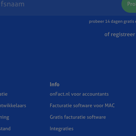
Pro
probeer 14 dagen gratis e
of registreer
Info
tie
onFact.nl voor accountants
ntwikkelaars
Facturatie software voor MAC
ning
Gratis facturatie software
stand
Integraties