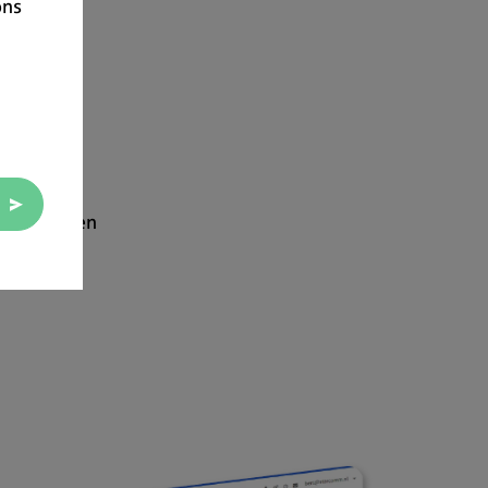
ons
inar. In een
n de slag