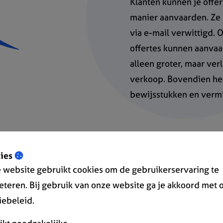
Klanten kunnen je offe
manier aanvaarden. Ze 
via e-mail verwittigd. 
offertes kunnen aanvaar
alleen groter, maar ver
verkoop. Bovendien hee
bewijsstukken en vermi
ies
 website gebruikt cookies om de gebruikerservaring te
eteren. Bij gebruik van onze website ga je akkoord met 
« Terug naar overzicht
iebeleid.