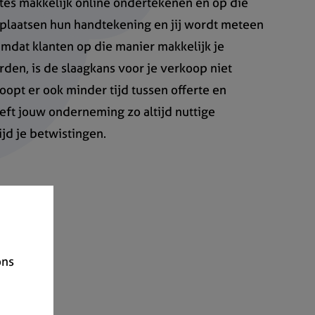
rtes makkelijk online ondertekenen en op die
plaatsen hun handtekening en jij wordt meteen
Omdat klanten op die manier makkelijk je
den, is de slaagkans voor je verkoop niet
loopt er ook minder tijd tussen offerte en
ft jouw onderneming zo altijd nuttige
jd je betwistingen.
ons