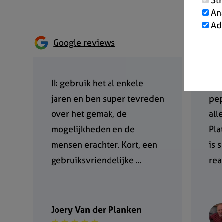
St
An
Ad
Google reviews
Ik gebruik het al enkele
Ik 
jaren en ben super tevreden
pep
over het gemak, de
all
mogelijkheden en de
Pla
mensen erachter. Kort, een
is 
gebruiksvriendelijke ...
rea
Joery Van der Planken
★ ★ ★ ★ ★