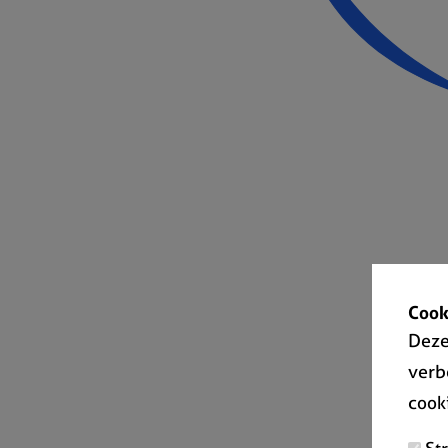
Cook
Deze
verb
cook