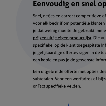
Eenvoudig en snel op
Snel, netjes en correct competitieve of
voor elk bedrijf om potentiële klanten
je dat weinig moeite. Je gebruikt imm
prijzen uit je eigen productlijst
. Die v
specifieke, op de klant toegespitste i
je gelijkaardige offertevragen in de t
een kopie en pas je de gewenste infor
Een uitgebreide offerte met opties dee
subtotalen. Voor een werfadres of bij
onFact specifieke velden.