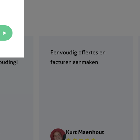
sterke
Eenvoudig offertes en
houding!
facturen aanmaken
A
Kurt Maenhout
★ ★ ★ ★ ★