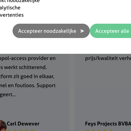
rikt noodzakelijke
alytische
vertenties
gebruik onfact als
Een pluim voor de 
pol-access provider en
prijs/kwaliteit ver
es werkt schitterend.
tform zit goed in elkaar,
snel en foutloos. Support
geert...
Carl Dewever
Feys Projects BVB
★ ★ ★ ★ ★
★ ★ ★ ★ ★