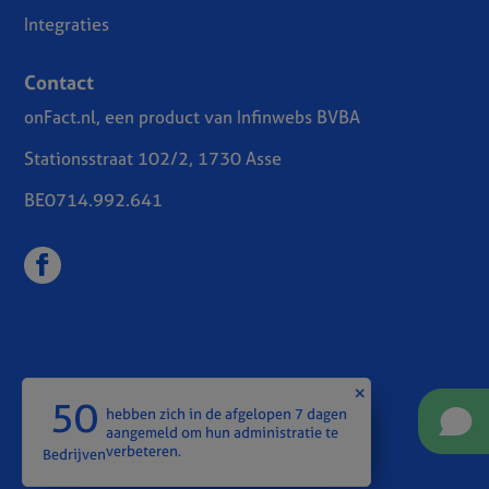
Integraties
Contact
onFact.nl, een product van Infinwebs BVBA
Stationsstraat 102/2, 1730 Asse
BE0714.992.641
onFact Algemene voorwaarden
50
hebben zich in de afgelopen 7 dagen
aangemeld om hun administratie te
Privacy overeenkomst (GDPR)
verbeteren.
Bedrijven