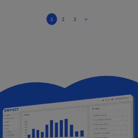
1
2
3
>