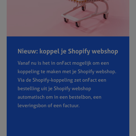
Nieuw: koppel je Shopify webshop
Vanaf nu is het in onFact mogelijk om een
koppeling te maken met je Shopify webshop.
Via de Shopify-koppeling zet onFact een
bestelling uit je Shopify webshop
automatisch om in een bestelbon, een
leveringsbon of een factuur.