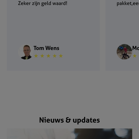
Zeker zijn geld waard!
pakket,een
Tom Wens
Mo
★ ★ ★ ★ ★
★ 
Nieuws & updates