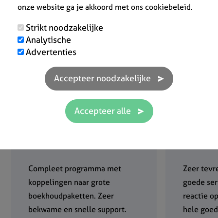
onze website ga je akkoord met ons cookiebeleid.
Strikt noodzakelijke
Analytische
Advertenties
9.083.458 aangemaakte
documenten
Google reviews
Compleet programma met
Zeer tevr
koppelingen naar grote
goede ser
boekhoudpaketten. Zeer
reactie o
bekwame en snelle support.
hele goed