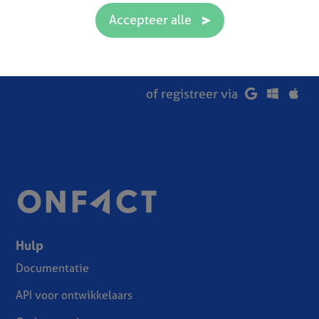
probeer 14 dagen gratis en vrijblijvend!
of registreer via
Hulp
Documentatie
API voor ontwikkelaars