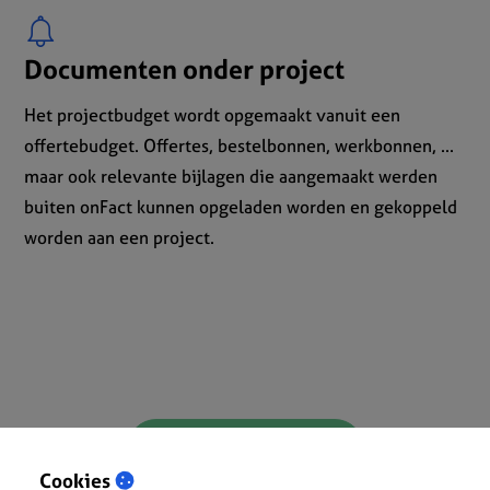
Documenten onder project
Het projectbudget wordt opgemaakt vanuit een
offertebudget. Offertes, bestelbonnen, werkbonnen, ...
maar ook relevante bijlagen die aangemaakt werden
buiten onFact kunnen opgeladen worden en gekoppeld
worden aan een project.
« Terug naar overzicht
Cookies