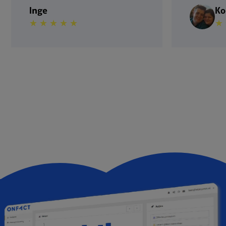
Inge
Ko
★ ★ ★ ★ ★
★ 