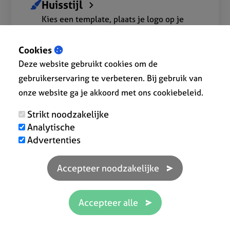
Huisstijl
Kies een template, plaats je logo op je
documenten en pas de kleuren aan naar
wens. Helemaal volgens de uitstraling van
Cookies
jouw bedrijf.
Deze website gebruikt cookies om de
gebruikerservaring te verbeteren. Bij gebruik van
onze website ga je akkoord met ons cookiebeleid.
Strikt noodzakelijke
Apps
Analytische
Gratis uitbreidingen voor het basispakket
Advertenties
zoals bestelbonnen, leveringsbonnen,
stockbeheer en meer!
Koppel met bank