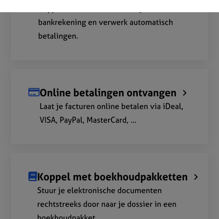
Koppel onFact via Ponto aan je
bankrekening en verwerk automatisch
betalingen.
Online betalingen ontvangen
Laat je facturen online betalen via iDeal,
VISA, PayPal, MasterCard, ...
Koppel met boekhoudpakketten
Stuur je elektronische documenten
rechtstreeks door naar je dossier in een
boekhoudpakket.