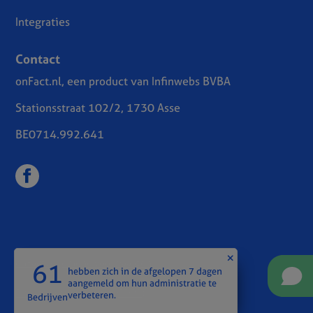
Integraties
Contact
onFact.nl, een product van Infinwebs BVBA
Stationsstraat 102/2, 1730 Asse
BE0714.992.641
onFact Algemene voorwaarden
61
hebben zich in de afgelopen 7 dagen
aangemeld om hun administratie te
Privacy overeenkomst (GDPR)
verbeteren.
Bedrijven