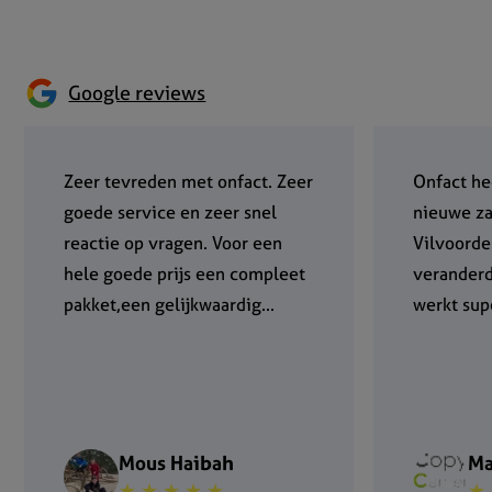
Google reviews
Zeer tevreden met onfact. Zeer
Onfact he
goede service en zeer snel
nieuwe za
reactie op vragen. Voor een
Vilvoorde
hele goede prijs een compleet
verander
pakket,een gelijkwaardig...
werkt supe
Mous Haibah
Ma
★ ★ ★ ★ ★
★ 