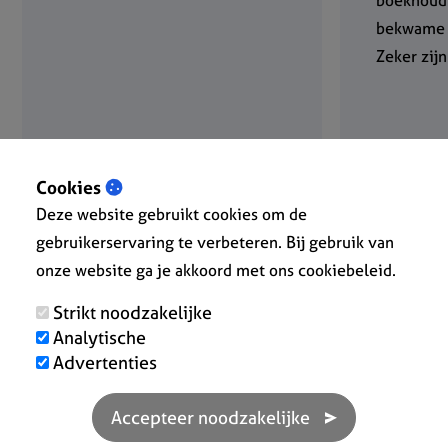
boekhoud
bekwame e
Zeker zij
Cookies
EPC-Melle
To
Deze website gebruikt cookies om de
★ ★ ★ ★ ★
★ 
gebruikerservaring te verbeteren. Bij gebruik van
onze website ga je akkoord met ons cookiebeleid.
Strikt noodzakelijke
Analytische
Advertenties