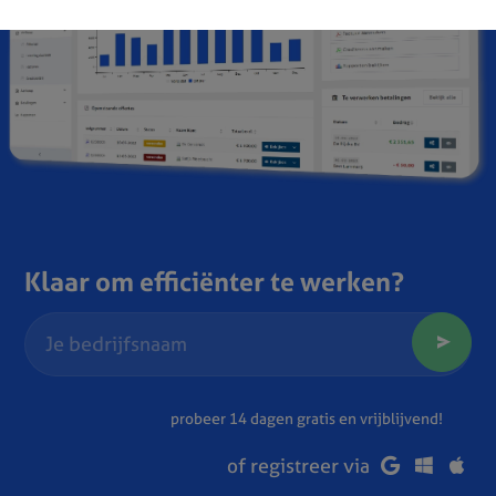
Klaar om efficiënter te werken?
probeer 14 dagen gratis en vrijblijvend!
of registreer via