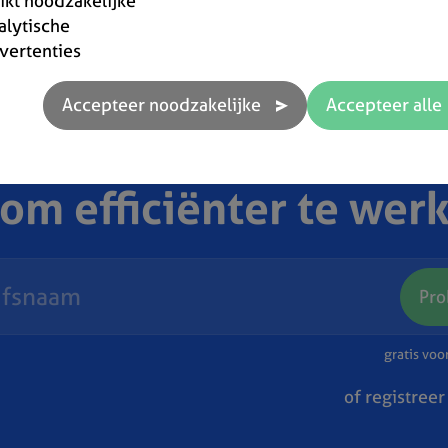
rikt noodzakelijke
alytische
vertenties
 om efficiënter te wer
Pro
gratis vo
of registreer