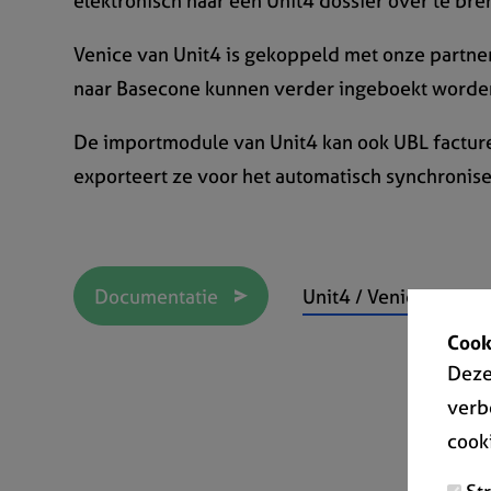
elektronisch naar een Unit4 dossier over te bre
Venice van Unit4 is gekoppeld met onze partne
naar Basecone kunnen verder ingeboekt worden
De importmodule van Unit4 kan ook UBL factur
exporteert ze voor het automatisch synchronise
Documentatie
Unit4 / Venice en on
Cook
Deze
verb
cook