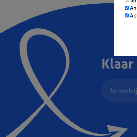
St
An
Ad
Klaar