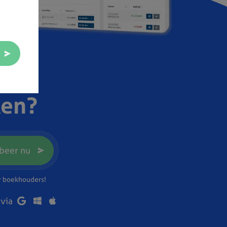
ken?
beer nu
or boekhouders!
 via