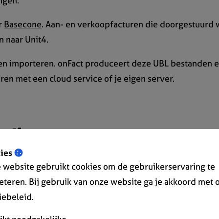
ngen.
r
Basecone
. Aan- en verkoopfacturen die doorgestuurd
 naar Unit4.
en importeren. onFact produceert deze UBL bestanden 
ren met een cloud service of je eigen server.
Fact
ies
 website gebruikt cookies om de gebruikerservaring te
eteren. Bij gebruik van onze website ga je akkoord met 
iebeleid.