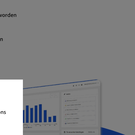
 worden
en
ons