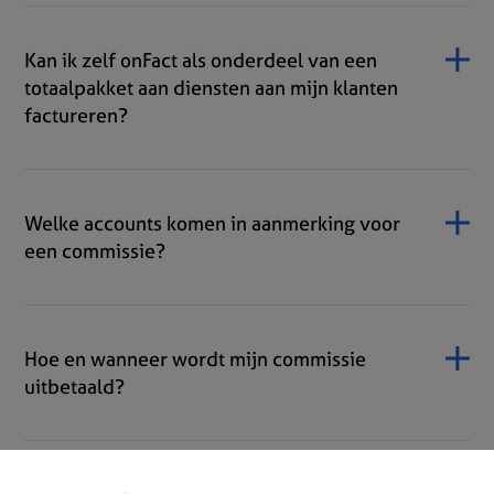
Kan ik zelf onFact als onderdeel van een
totaalpakket aan diensten aan mijn klanten
factureren?
Welke accounts komen in aanmerking voor
een commissie?
Hoe en wanneer wordt mijn commissie
uitbetaald?